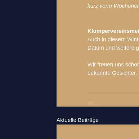
kurz vorm Wochenend
Klumpervereinsmei
Auch in diesem Winte
Datum und weitere g
Wir freuen uns schon
bekannte Gesichter.
Aktuelle Beiträge