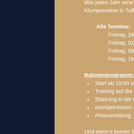
Wie jedes Jahr veran
Klumperwiese in Tul
Alle Termine:
Rahmenprogramm:
Start ab 19:00 
Training auf de
Stärkung in der
Klumperrennen 
Preisverteilung
Und wenn’s keinen Sc