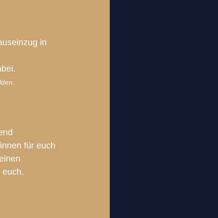
auseinzug in 
bei.
lden.
end 
innen für euch 
einen 
 euch.