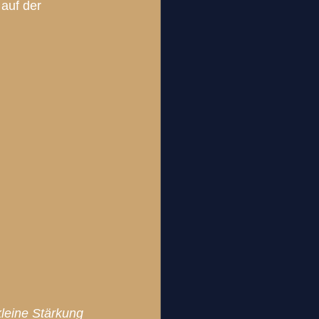
auf der 
026					
kleine Stärkung 