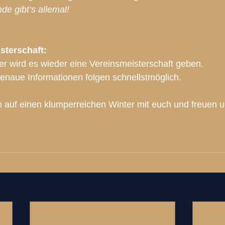
e gibt’s allemal!
sterschaft:
r wird es wieder eine Vereinsmeisterschaft geben. 
enaue Informationen folgen schnellstmöglich.
 auf einen klumperreichen Winter mit euch und freuen un