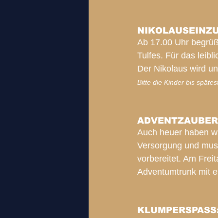
NIKOLAUSEINZ
Ab 17.00 Uhr begrüß
Tulfes. Für das leib
Der Nikolaus wird un
Bitte die Kinder bis spät
ADVENTZAUBER 
Auch heuer haben wi
Versorgung und musi
vorbereitet. Am Frei
Adventumtrunk mit e
KLUMPERSPASS