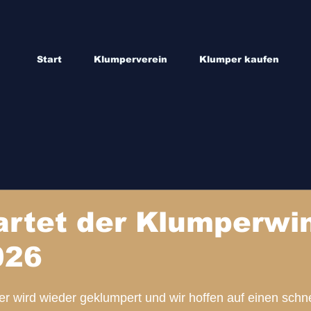
Start
Klumperverein
Klumper kaufen
artet der Klumperwi
026
r wird wieder geklumpert und wir hoffen auf einen schn