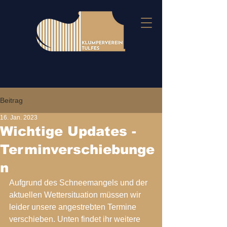
Beitrag
16. Jan. 2023
Wichtige Updates -
Terminverschiebunge
n
Aufgrund des Schneemangels und der 
aktuellen Wettersituation müssen wir 
leider unsere angestrebten Termine 
verschieben. Unten findet ihr weitere 